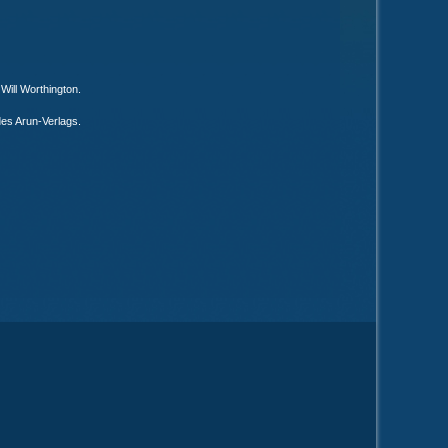
r
Will Worthington
.
des
Arun-Verlags
.